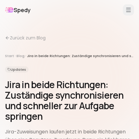
Spedy
DE
/
EN
Zurück zum Blog
Features
Für
Start
Blog
Jira in beide Richtungen: Zuständige synchronisieren und schneller zur Aufgabe springen
Erweiterungen
Updates
Jira in beide Richtungen:
Zuständige synchronisieren
und schneller zur Aufgabe
springen
Jira-Zuweisungen laufen jetzt in beide Richtungen