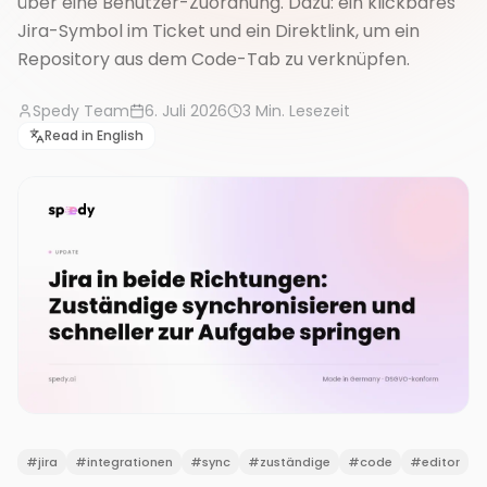
über eine Benutzer-Zuordnung. Dazu: ein klickbares
Jira-Symbol im Ticket und ein Direktlink, um ein
Repository aus dem Code-Tab zu verknüpfen.
Spedy Team
6. Juli 2026
3
Min. Lesezeit
Read in English
#
jira
#
integrationen
#
sync
#
zuständige
#
code
#
editor