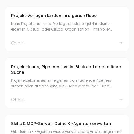
Projekt-Vorlagen landen im eigenen Repo
Neue Projekte aus einer Vorlage entstehen jetzt in deiner
eigenen GitHub- oder GitLab-Organisation – mit voller
Historie. Dazu: Lesezugriff nach dem Abo-Ende und Klartext
zur Testphase.
4
Min.
Projekt-Icons, Pipelines live im Blick und eine teilbare
Suche
Projekte bekommen ein eigenes Icon, laufende Pipelines
stehen oben auf der Seite, die Suche wird teilbar – und
Buchen startet jetzt die 30-Tage-Testphase.
8
Min.
Skills & MCP-Server: Deine KI-Agenten erweitern
Gib deinen KI-Agenten wiederverwendbare Anweisungen mit