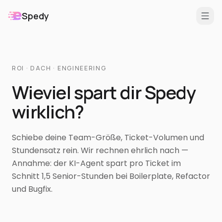
Spedy
DE
/
EN
Features
ROI · DACH · ENGINEERING
Wieviel spart dir Spedy
Für
wirklich?
Erweiterungen
Schiebe deine Team-Größe, Ticket-Volumen und
Stundensatz rein. Wir rechnen ehrlich nach —
Annahme: der KI-Agent spart pro Ticket im
Schnitt 1,5 Senior-Stunden bei Boilerplate, Refactor
und Bugfix.