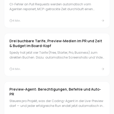
CI-Fehler an Pull Requests werden automatisch vom
Agenten repariert, MCP-getrackte Zeit durchläuft einen
Freigabe-Workflow, und Preview Environments bekommen
eine Adressleiste, Reset-Funktion und ein Dashboard für
4
Min.
laufende Previews.
Drei buchbare Tarife, Preview-Medien im PR und Zeit
& Budget im Board-Kopf
Spedy hat jetzt vier Tarife (Free, Starter, Pro, Business) zum
direkten Buchen. Dazu: automatische Screenshots und Video
am Pull Request, eine Zeit-&-Budget-Übersicht im Board-
Kopf und natürliche Zeitformate bei der Schnellbuchung.
4
Min.
Preview-Agent: Berechtigungen, Befehle und Auto-
PR
Steuere pro Projekt, was der Coding-Agent in der Live-Preview
darf — und jeder erfolgreiche Run endet jetzt automatisch in
einem Pull Request.