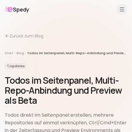
Spedy
DE
/
EN
Zurück zum Blog
Features
Für
Start
Blog
Todos im Seitenpanel, Multi-Repo-Anbindung und Preview als Beta
Erweiterungen
Updates
Todos im Seitenpanel, Multi-
Repo-Anbindung und Preview
als Beta
Todos direkt im Seitenpanel erstellen, mehrere
Repositories auf einmal verknüpfen, Ctrl/Cmd+Enter
in der Zeiterfassung und Preview Environments als