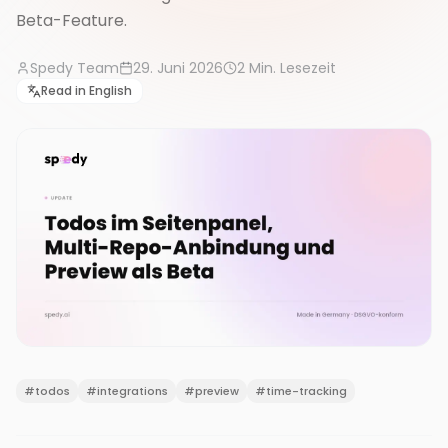
Beta-Feature.
Spedy Team
29. Juni 2026
2
Min. Lesezeit
Read in English
#
todos
#
integrations
#
preview
#
time-tracking